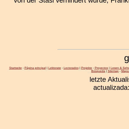
von der Stasi verhindert wurde, Fran
g
Startseite
-
Página principal
|
Lektorate
-
Lectorados
|
Projekte
-
Proyectos
|
Lesen & Seh
Búsqueda
|
Sitemap
-
Mapa 
letzte Aktual
actualizada