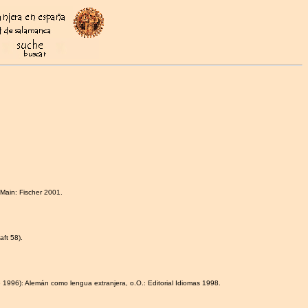
/Main: Fischer 2001.
aft 58).
1996): Alemán como lengua extranjera, o.O.: Editorial Idiomas 1998.