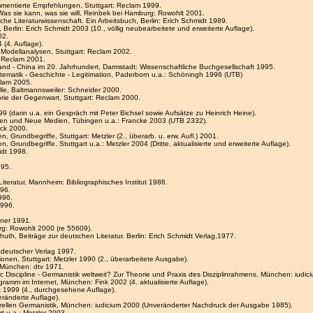
Kommentierte Empfehlungen, Stuttgart: Reclam 1999.
 Was sie kann, was sie will, Reinbek bei Hamburg: Rowohlt 2001.
che Literaturwissenschaft. Ein Arbeitsbuch, Berlin: Erich Schmidt 1989.
Berlin: Erich Schmidt 2003 (10., völlig neubearbeitete und erweiterte Auflage).
02.
 (4. Auflage).
hn Modellanalysen, Stuttgart: Reclam 2002.
: Reclam 2001.
nd - China im 20. Jahrhundert, Darmstadt: Wissenschaftliche Buchgesellschaft 1995.
tematik - Geschichte - Legitimation, Paderborn u.a.: Schöningh 1996 (UTB)
clam 2005.
lle, Baltmannsweiler: Schneider 2000.
eorie der Gegenwart, Stuttgart: Reclam 2000.
9 (darin u.a. ein Gespräch mit Peter Bichsel sowie Aufsätze zu Heinrich Heine).
iken und Neue Medien, Tübingen u.a.: Francke 2003 (UTB 2332).
eck 2000.
, Grundbegriffe, Stuttgart: Metzler (2., überarb. u. erw. Aufl.) 2001.
, Grundbegriffe, Stuttgart u.a.: Metzler 2004 (Dritte, aktualisierte und erweiterte Auflage).
idt 1998.
995.
Literatur, Mannheim: Bibliographisches Institut 1986.
996.
1996.
1996.
hner 1991.
urg: Rowohlt 2000 (re 55609).
huth, Beiträge zur deutschen Literatur. Berlin: Erich Schmidt Verlag,1977.
tdeutscher Verlag 1997.
ionen, Stuttgart: Metzler 1990 (2., überarbeitete Ausgabe).
, München: dtv 1971.
ic Discipline - Germanistik weltweit? Zur Theorie und Praxis des Disziplinrahmens, München: iudic
gramm im Internet, München: Fink 2002 (4. aktualisierte Auflage).
k 1999 (4., durchgesehene Auflage).
eränderte Auflage).
turellen Germanistik, München: iudicium 2000 (Unveränderter Nachdruck der Ausgabe 1985).
rt u.a.: Metzler 2003.