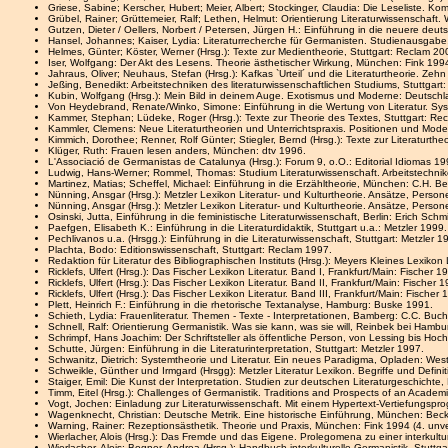
Griese, Sabine; Kerscher, Hubert; Meier, Albert; Stockinger, Claudia: Die Leseliste. 
Grübel, Rainer; Grüttemeier, Ralf; Lethen, Helmut: Orientierung Literaturwissenschaft.
Gutzen, Dieter / Oellers, Norbert / Petersen, Jürgen H.: Einführung in die neuere deuts
Hansel, Johannes; Kaiser, Lydia: Literaturrecherche für Germanisten. Studienausgabe, 
Helmes, Günter; Köster, Werner (Hrsg.): Texte zur Medientheorie, Stuttgart: Reclam 20
Iser, Wolfgang: Der Akt des Lesens. Theorie ästhetischer Wirkung, München: Fink 1994
Jahraus, Oliver; Neuhaus, Stefan (Hrsg.): Kafkas `Urteil´ und die Literaturtheorie. Ze
Jeßing, Benedikt: Arbeitstechniken des literaturwissenschaftlichen Studiums, Stuttgart
Kubin, Wolfgang (Hrsg.): Mein Bild in deinem Auge. Exotismus und Moderne: Deutschla
Von Heydebrand, Renate/Winko, Simone: Einführung in die Wertung von Literatur. Sys
Kammer, Stephan; Lüdeke, Roger (Hrsg.): Texte zur Theorie des Textes, Stuttgart: Re
Kammler, Clemens: Neue Literaturtheorien und Unterrichtspraxis. Positionen und Mode
Kimmich, Dorothee; Renner, Rolf Günter; Stiegler, Bernd (Hrsg.): Texte zur Literaturth
Klüger, Ruth: Frauen lesen anders, München: dtv 1996.
L'Associació de Germanistas de Catalunya (Hrsg.): Forum 9, o.O.: Editorial Idiomas 199
Ludwig, Hans-Werner; Rommel, Thomas: Studium Literaturwissenschaft. Arbeitstechn
Martinez, Matias; Scheffel, Michael: Einführung in die Erzähltheorie, München: C.H. B
Nünning, Ansgar (Hrsg.): Metzler Lexikon Literatur- und Kulturtheorie. Ansätze, Personen
Nünning, Ansgar (Hrsg.): Metzler Lexikon Literatur- und Kulturtheorie. Ansätze, Personen
Osinski, Jutta, Einführung in die feministische Literaturwissenschaft, Berlin: Erich Schm
Paefgen, Elisabeth K.: Einführung in die Literaturdidaktik, Stuttgart u.a.: Metzler 1999.
Pechlivanos u.a. (Hrsgg.): Einführung in die Literaturwissenschaft, Stuttgart: Metzler 1
Plachta, Bodo: Editionswissenschaft, Stuttgart: Reclam 1997.
Redaktion für Literatur des Bibliographischen Instituts (Hrsg.): Meyers Kleines Lexikon 
Ricklefs, Ulfert (Hrsg.): Das Fischer Lexikon Literatur. Band I, Frankfurt/Main: Fischer 1
Ricklefs, Ulfert (Hrsg.): Das Fischer Lexikon Literatur. Band II, Frankfurt/Main: Fischer 
Ricklefs, Ulfert (Hrsg.): Das Fischer Lexikon Literatur. Band III, Frankfurt/Main: Fischer 
Plett, Heinrich F.: Einführung in die rhetorische Textanalyse, Hamburg: Buske 1991.
Schieth, Lydia: Frauenliteratur. Themen - Texte - Interpretationen, Bamberg: C.C. Buc
Schnell, Ralf: Orientierung Germanistik. Was sie kann, was sie will, Reinbek bei Hamb
Schrimpf, Hans Joachim: Der Schriftsteller als öffentliche Person, von Lessing bis Hoch
Schutte, Jürgen: Einführung in die Literaturinterpretation, Stuttgart: Metzler 1997.
Schwanitz, Dietrich: Systemtheorie und Literatur. Ein neues Paradigma, Opladen: Wes
Schweikle, Günther und Irmgard (Hrsgg): Metzler Literatur Lexikon. Begriffe und Definit
Staiger, Emil: Die Kunst der Interpretation. Studien zur deutschen Literaturgeschichte
Timm, Eitel (Hrsg.): Challenges of Germanistik. Traditions and Prospects of an Academ
Vogt, Jochen: Einladung zur Literaturwissenschaft. Mit einem Hypertext-Vertiefungspro
Wagenknecht, Christian: Deutsche Metrik. Eine historische Einführung, München: Bec
Warning, Rainer: Rezeptionsästhetik. Theorie und Praxis, München: Fink 1994 (4. unv
Wierlacher, Alois (Hrsg.): Das Fremde und das Eigene. Prolegomena zu einer interkul
Wierlacher, Alois; Bogner, Andrea (Hrsg.): Handbuch interkulturelle Germanistik, Stuttga