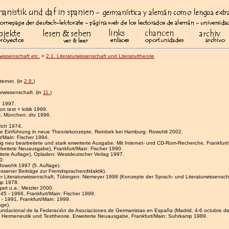
rwissenschaft etc.
>
2.1. Literaturwissenschaft und Literaturtheorie
ternet. (in
2.8.
)
urwissenschaft. (in
11.
)
h 1997.
n text + kritik 1999.
ft, München: dtv 1996.
rich 1974.
 Eine Einführung in neue Theoriekonzepte, Reinbek bei Hamburg: Rowohlt 2002.
rt/Main: Fischer 1994.
lig neu bearbeitete und stark erweiterte Ausgabe. Mit Internet- und CD-Rom-Recherche, Frankfurt
rbeitete Neuausgabe), Frankfurt/Main: Fischer 1990.
eitete Auflage), Opladen: Westdeutscher Verlag 1997.
0.
Rowohlt 1997 (5. Auflage).
iessener Beiträge zur Fremdsprachendidaktik).
der Literaturwissenschaft, Tübingen: Niemeyer 1998 (Konzepte der Sprach- und Literaturwissensch
mp 1978.
gart u.a.: Metzler 2000.
45 - 1966, Frankfurt/Main: Fischer 1999.
 - 1991, Frankfurt/Main: 1999.
age).
ndacional de la Federación de Asociaciones de Germanistas en España (Madrid, 4-6 octubre de 
 Hermeneutik und Texttheorie. Erweiterte Neuausgabe, Frankfurt/Main: Suhrkamp 1989.