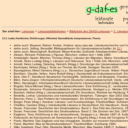
Sie sind hier:
Lektorate
>
Lektoratsbibliotheken
>
Bibliothek des DAAD-Lektorats
>
2. Literatu
2.1.1. Lexika, Handbücher, Einführungen, Hilfsmittel, Sammelbände, Interpretationen, Theorie
siehe auch: Baasner, Rainer; Koebe, Kristina: wozu.was.wie. Literaturrecherche und In
siehe auch: Jeßing, Benedikt: Bibliographieren für Literaturwissenschaftler. (in
11.
)
siehe auch: Moennighoff, Burkhard; Meyer-Krentler, Eckhardt: Arbeitstechniken Literat
Alewyn, Richard: Problemas y Figuras, München: edition text + kritik 1985.
Amirsedghi, Nasrin; Bleicher, Thomas (Hrsg.): Literatur der Migration, Mainz: Kinzelbac
Arnold, Heinz Ludwig (Hrsg.): Literatur und Holocaust, Text + Kritik 144, München: editio
Arnold, Heinz Ludwig, Detering, Heinrich (Hrsgg.): Grundzüge der Literaturwissenscha
Bachmaier, Helmut (Hrsg.): Texte zur Theorie der Komik, Stuttgart: Reclam 2005.
Baumgärtner, Alfred Clemens (Hrsg.) u.a.: Deutsches Jugendbuch heute. Velber: Fried
Benthien, Claudia; Velten, Hans Rudolf (Hrsg.): Germanistik als Kulturwissenschaft.
Best, Otto F.: Handbuch literarischer Fachbegriffe. Definitionen und Beispiele. Frankfu
Blinn, Hans-Jürgen: Informationshandbuch Deutsche Literaturwissenschaft. Vierte, völ
Blinn, Hansjürgen: Informationshandbuch Deutsche Literaturwissenschaft (völlig übera
Bogdal, Klaus-Michael (Hrsg.): Neue Literaturtheorien. Eine Einführung (2., neubearb
Bossinade, Johanna: Poststrukturalistische Literaturtheorie, Stuttgart u.a.: Metzler 200
Brackert, Helmut (Hrsg.): Literaturwissenschaft: Ein Grundkurs, Reinbek bei Hamburg: 
Bredella, Lothar: Literarisches und interkulturelles Verstehen, Tübingen: Narr 2002 (G
Brenner, Peter J.: Das Problem der Interpretation. Ein Einführung in die Grundlagen 
Bürger, Peter (Hrsg.): Seminar: Literatur- und Kunstsoziologie, Frankfurt/Main: Suhrka
Chiellino, Carmine (Hrsg.): Interkulturelle Literatur in Deutschland. Ein Handbuch, Stutt
Dosse, Francoise: Geschichte des Strukturalismus. Band 1. Das Feld des Zeichens, 19
Dosse, Francoise: Geschichte des Strukturalismus. Band 2: Die Zeichen der Zeit, 1967
Eagleton, Terry: Einführung in die Literaturtheorie, Stuttgart u.a.: Metzler 1997 (4. Aufl
Federación de Asociaciones de Germanistas en España (Hrsg.): Actas del Congreso Fu
Frank, Manfred: Das Sagbare und das Unsagbare. Studien zur neueren französischen
Frank, Manfred: Was ist Neostrukturalismus?, Frankfurt/Main: Suhrkamp 1984.
Glier, Ingeborg; Paul, Otto: Deutsche Metrik, München: Max Hueber 1968 (7. Auflage).